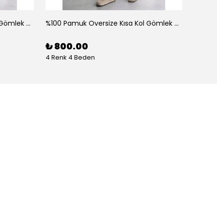
%100 Pamuk Oversize Kısa Kol Gömlek - Siyah
%100 Pamuk Oversize Kısa Kol Gömlek - Yeşil
%100 P
%
35
₺ 800.00
4 Renk 4 Beden
4 Renk