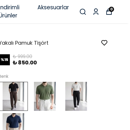
İndirimli
Aksesuarlar
0
Ürünler
Yakalı Pamuk Tişört
₺ 999.00
%
15
₺ 850.00
Renk