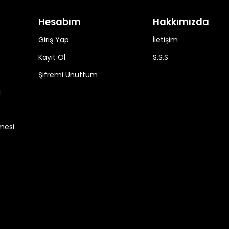
Hesabım
Hakkımızda
Giriş Yap
İletişim
Kayıt Ol
S.S.S
Şifremi Unuttum
ı
mesi