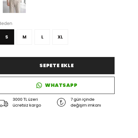
Beden
S
M
L
XL
SEPETE EKLE
WHATSAPP
3000 TL üzeri
7 gün içinde
ücretsiz kargo
değişim imkanı