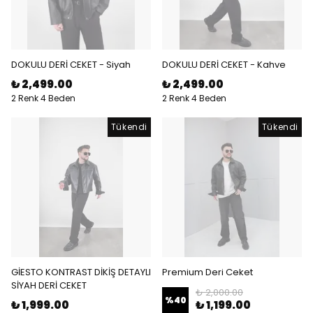
DOKULU DERİ CEKET - Siyah
DOKULU DERİ CEKET - Kahve
₺ 2,499.00
₺ 2,499.00
2 Renk 4 Beden
2 Renk 4 Beden
Tükendi
Tükendi
GİESTO KONTRAST DİKİŞ DETAYLI
Premium Deri Ceket
SİYAH DERİ CEKET
₺ 2,000.00
%
40
₺ 1,999.00
₺ 1,199.00