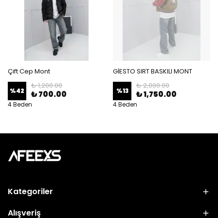
Çift Cep Mont
GİESTO SIRT BASKILI MONT
₺ 1,200.00
₺ 2,000.00
%
42
%
13
₺ 700.00
₺ 1,750.00
4 Beden
4 Beden
Kategoriler
Alışveriş