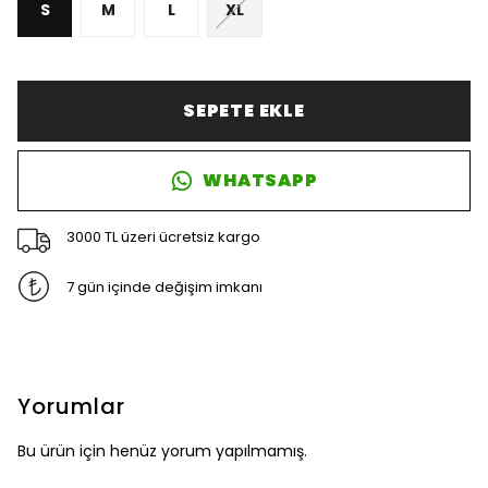
S
M
L
XL
SEPETE EKLE
WHATSAPP
3000 TL üzeri ücretsiz kargo
7 gün içinde değişim imkanı
Yorumlar
Bu ürün için henüz yorum yapılmamış.