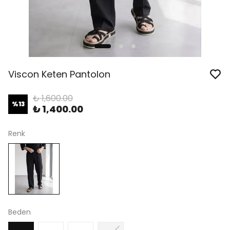
Viscon Keten Pantolon
₺ 1,600.00
%
13
₺ 1,400.00
Renk
Beden