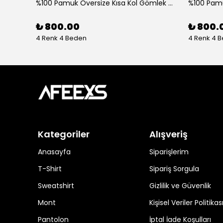
%100 Pamuk Oversize Kısa Kol Gömlek - Beyaz
₺ 800.00
₺ 800.
4 Renk 4 Beden
4 Renk 4 
Kategoriler
Alışveriş
Anasayfa
Siparişlerim
T-Shirt
Sipariş Sorgula
Sweatshirt
Gizlilik ve Güvenlik
Mont
Kişisel Veriler Politikas
Pantolon
İptal İade Koşulları