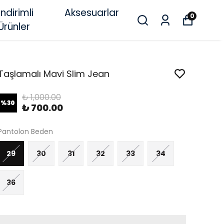
İndirimli
Aksesuarlar
0
Ürünler
Taşlamalı Mavi Slim Jean
₺ 1,000.00
%
30
₺ 700.00
Pantolon Beden
29
30
31
32
33
34
36