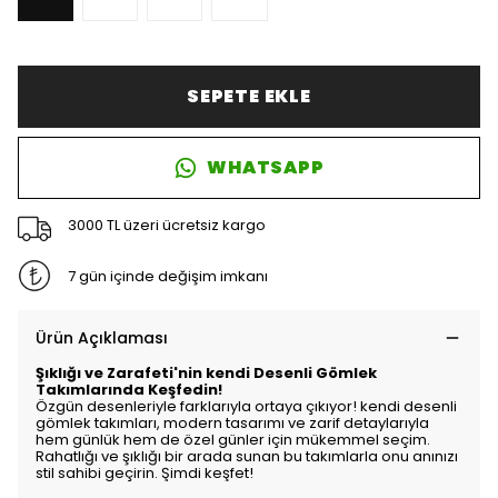
SEPETE EKLE
WHATSAPP
3000 TL üzeri ücretsiz kargo
7 gün içinde değişim imkanı
Ürün Açıklaması
Şıklığı ve Zarafeti'nin kendi Desenli Gömlek
Takımlarında Keşfedin!
Özgün desenleriyle farklarıyla ortaya çıkıyor! kendi desenli
gömlek takımları, modern tasarımı ve zarif detaylarıyla
hem günlük hem de özel günler için mükemmel seçim.
Rahatlığı ve şıklığı bir arada sunan bu takımlarla onu anınızı
stil sahibi geçirin. Şimdi keşfet!