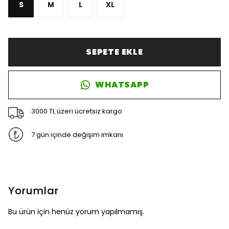
S
M
L
XL
SEPETE EKLE
WHATSAPP
3000 TL üzeri ücretsiz kargo
7 gün içinde değişim imkanı
Yorumlar
Bu ürün için henüz yorum yapılmamış.