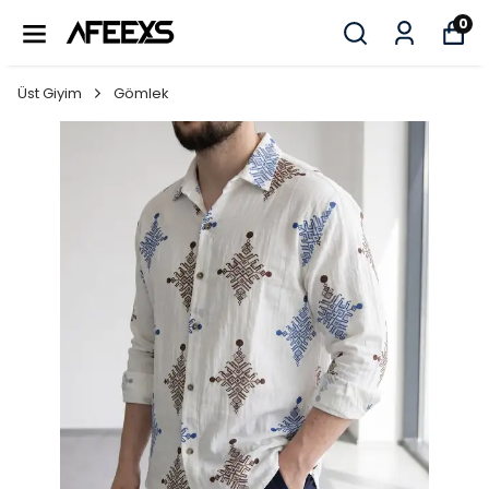
0
Üst Giyim
Gömlek