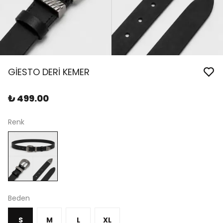
GİESTO DERİ KEMER
₺ 499.00
Renk
Beden
S
M
L
XL