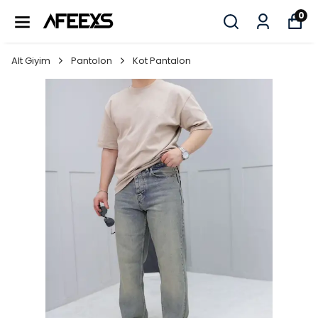
0
Alt Giyim
Pantolon
Kot Pantalon