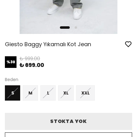
Giesto Baggy Yıkamalı Kot Jean
₺ 999.00
%
30
₺ 699.00
Beden
S
M
L
XL
XXL
STOKTA YOK