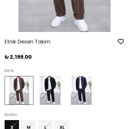
Etnik Desen Takım
₺ 2,199.00
Renk
Beden
S
M
L
XL